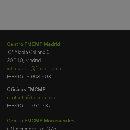
Centro FMCMP Madrid
C/ Alcalá Galiano 6,
28010, Madrid
infomadrid@fmcmp.com
(+34) 919 903 903
Oficinas FMCMP
contacto@fmcmp.com
(+34) 915 764 737
Centro FMCMP Morasverdes
C/ La cumbre, s.n. 37590