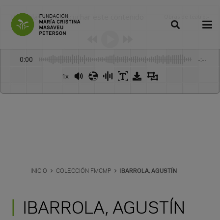
Dale play para escuchar este contenido
Obras de teatro
:
-
0:00
-:--
1x
INICIO
COLECCIÓN FMCMP
IBARROLA, AGUSTÍN
IBARROLA, AGUSTÍN