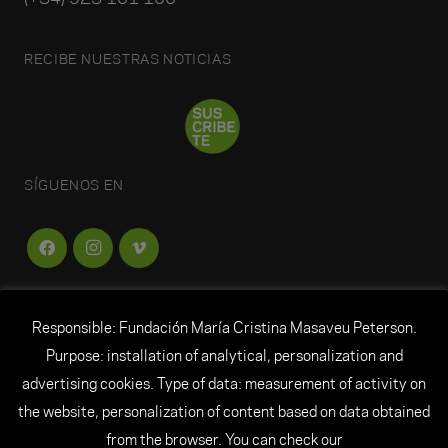
RECIBE NUESTRAS NOTICIAS
SÍGUENOS EN
Responsible: Fundación María Cristina Masaveu Peterson.
FUNDACIÓN
MARÍA CRISTINA MASAVEU
Purpose: installation of analytical, personalization and
PETERSON
advertising cookies. Type of data: measurement of activity on
the website, personalization of content based on data obtained
© Todos los derechos reservados Fundación María
from the browser. You can check our
Cristina Masaveu Peterson