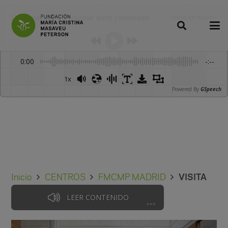
Dale play para escuchar este contenido
Obras de teatro
:
-
0:00
-:--
1x
Powered By
GSpeech
Inicio
CENTROS
FMCMP MADRID
VISITA
LEER CONTENIDO