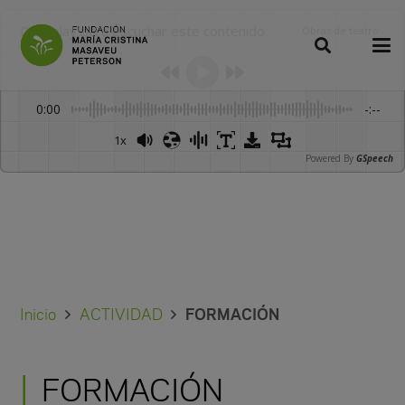
Dale play para escuchar este contenido
Obras de teatro
:
-
0:00
-:--
1x
Powered By
GSpeech
Inicio
ACTIVIDAD
FORMACIÓN
FORMACIÓN