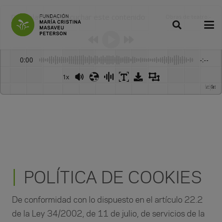
Dale play para escuchar este contenido
Obras de teatro
:
-
0:00
-:--
1x
Powered By
GSpeech
POLÍTICA DE COOKIES
De conformidad con lo dispuesto en el artículo 22.2
de la Ley 34/2002, de 11 de julio, de servicios de la