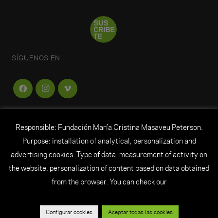
SÍGUENOS EN
Responsible: Fundación María Cristina Masaveu Peterson.
FUNDACIÓN
MARÍA CRISTINA MASAVEU
Purpose: installation of analytical, personalization and
PETERSON
advertising cookies. Type of data: measurement of activity on
the website, personalization of content based on data obtained
© Todos los derechos reservados Fundación María
from the browser. You can check our
Cristina Masaveu Peterson
|
Aviso Legal
|
Datos personales
|
Política de
cookies
|
Créditos
|
Canal ético
Configurar cookies
Aceptar todas las cookies