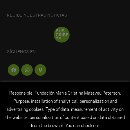
RECIBE NUESTRAS NOTICIAS
SÍGUENOS EN
Responsible: Fundación María Cristina Masaveu Peterson.
FUNDACIÓN
MARÍA CRISTINA MASAVEU
Purpose: installation of analytical, personalization and
PETERSON
advertising cookies. Type of data: measurement of activity on
the website, personalization of content based on data obtained
© Todos los derechos reservados Fundación María
from the browser. You can check our
Cristina Masaveu Peterson