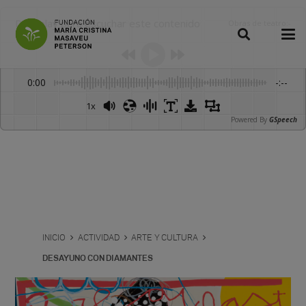
Dale play para escuchar este contenido
Obras de teatro
:
-
0:00
-:--
1x
Powered By
GSpeech
INICIO
ACTIVIDAD
ARTE Y CULTURA
DESAYUNO CON DIAMANTES