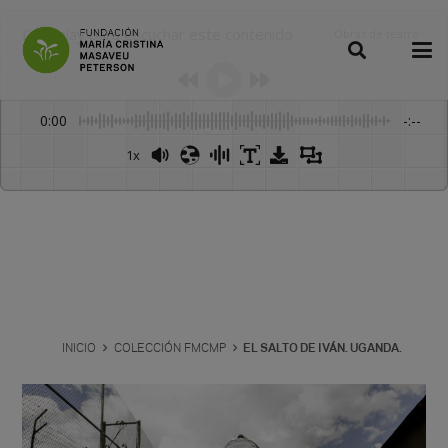
Dale play para escuchar este contenido
Obras de teatro
:
-
0:00
-:--
1x
INICIO
COLECCIÓN FMCMP
EL SALTO DE IVÁN. UGANDA.