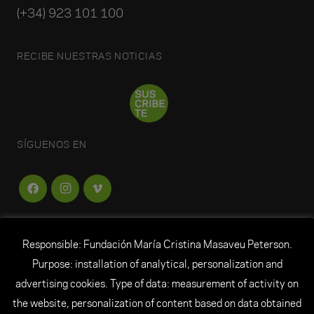
(+34) 923 101 100
RECIBE NUESTRAS NOTICIAS
SÍGUENOS EN
Responsible: Fundación María Cristina Masaveu Peterson.
FUNDACIÓN
MARÍA CRISTINA MASAVEU
Purpose: installation of analytical, personalization and
PETERSON
advertising cookies. Type of data: measurement of activity on
the website, personalization of content based on data obtained
© Todos los derechos reservados Fundación María