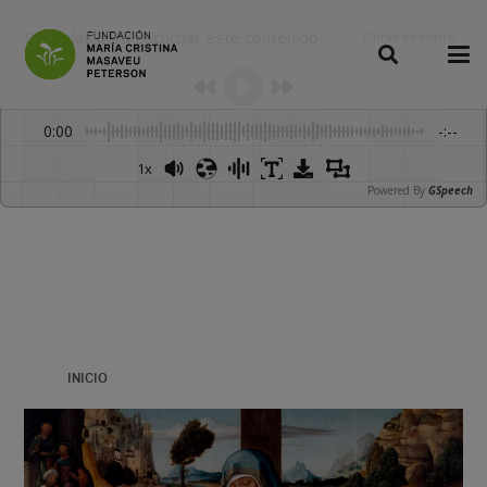
Dale play para escuchar este contenido
Obras de teatro
:
-
0:00
-:--
1x
Powered By
GSpeech
INICIO