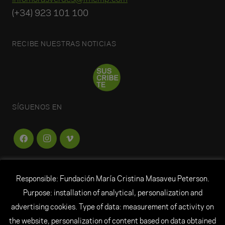
(+34) 923 101 100
RECIBE NUESTRAS NOTICIAS
SÍGUENOS EN
Responsible: Fundación María Cristina Masaveu Peterson.
FUNDACIÓN
MARÍA CRISTINA MASAVEU
Purpose: installation of analytical, personalization and
PETERSON
advertising cookies. Type of data: measurement of activity on
the website, personalization of content based on data obtained
© Todos los derechos reservados Fundación María