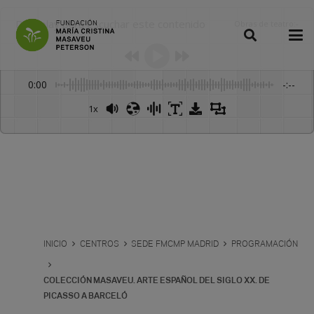
Dale play para escuchar este contenido
Obras de teatro
:
-
0:00
-:--
1x
Powered By
GSpeech
INICIO
CENTROS
SEDE FMCMP MADRID
PROGRAMACIÓN
COLECCIÓN MASAVEU. ARTE ESPAÑOL DEL SIGLO XX. DE
PICASSO A BARCELÓ