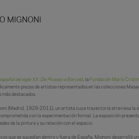
O MIGNONI
spañol del siglo XX. De Picasso a Barceló
, la
Fundación María Cristi
icamente piezas de artistas representados en las colecciones Masave
es más destacados.
ni (Madrid, 1929-2011), un artista cuya trayectoria atraviesa la se
 comprometida con la experimentación formal. La exposición presenta
ades de la pintura y su relación con el espacio.
icos que se sucedían dentro y fuera de España, Mignoni desarrolló u