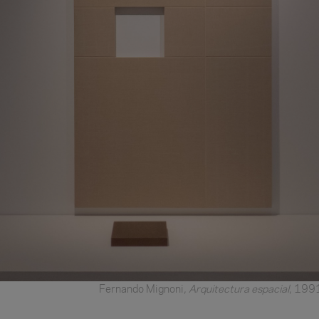
Fernando Mignoni,
Arquitectura espacial
, 199