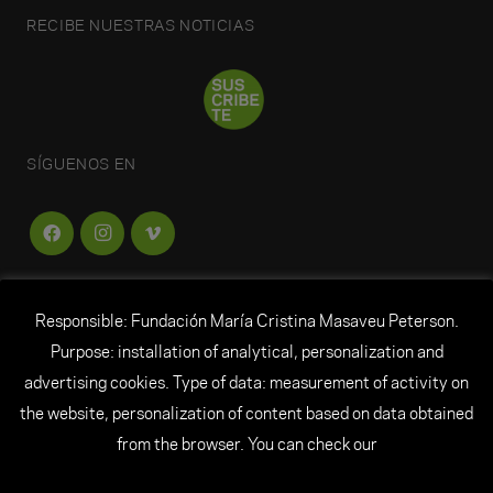
RECIBE NUESTRAS NOTICIAS
SÍGUENOS EN
Responsible: Fundación María Cristina Masaveu Peterson.
FUNDACIÓN
MARÍA CRISTINA MASAVEU
Purpose: installation of analytical, personalization and
PETERSON
advertising cookies. Type of data: measurement of activity on
the website, personalization of content based on data obtained
© Todos los derechos reservados Fundación María
from the browser. You can check our
Cristina Masaveu Peterson
|
Aviso Legal
|
Datos personales
|
Política de