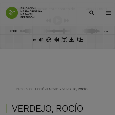
Dale play para escuchar este contenido
Obras de teatro
:
-
0:00
-:--
1x
INICIO
COLECCIÓN FMCMP
VERDEJO, ROCÍO
VERDEJO, ROCÍO