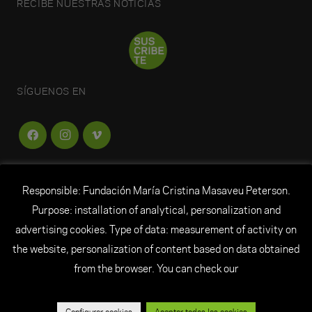
RECIBE NUESTRAS NOTICIAS
SÍGUENOS EN
Responsible: Fundación María Cristina Masaveu Peterson.
FUNDACIÓN
MARÍA CRISTINA MASAVEU
Purpose: installation of analytical, personalization and
PETERSON
advertising cookies. Type of data: measurement of activity on
the website, personalization of content based on data obtained
© Todos los derechos reservados Fundación María
from the browser. You can check our
Cristina Masaveu Peterson
|
Aviso Legal
|
Datos personales
|
Política de
cookies
|
Créditos
|
Canal ético