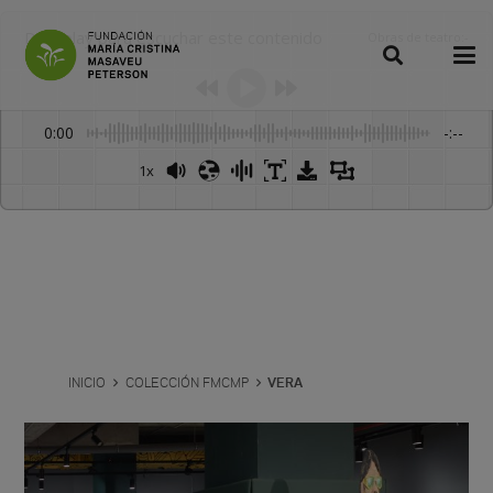
Dale play para escuchar este contenido
Obras de teatro
:
-
0:00
-:--
1x
INICIO
COLECCIÓN FMCMP
VERA