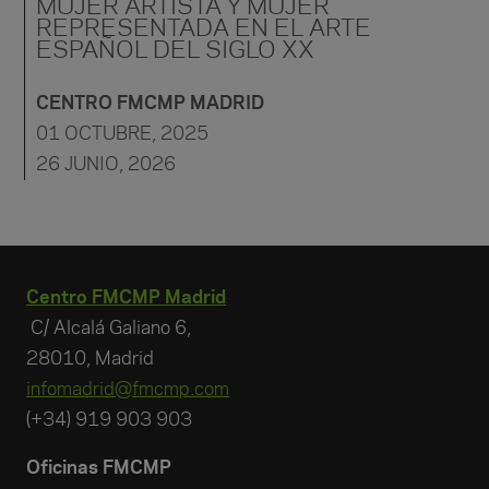
MUJER ARTISTA Y MUJER
REPRESENTADA EN EL ARTE
ESPAÑOL DEL SIGLO XX
CENTRO FMCMP MADRID
01 OCTUBRE, 2025
26 JUNIO, 2026
Centro FMCMP Madrid
C/ Alcalá Galiano 6,
28010, Madrid
infomadrid@fmcmp.com
(+34) 919 903 903
Oficinas FMCMP