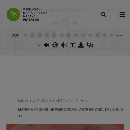
Dale play para escuchar este contenido
Obras de teatro
:
-
0:00
-:--
1x
Powered By
GSpeech
INICIO
ACTIVIDAD
ARTE Y CULTURA
MATERIA Y COLOR. DE PASEO POR EL ARTE ESPAÑOL DEL SIGLO
XX