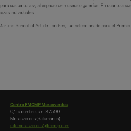
 para sus pinturas-, al espacio de museos o galerías. En cuanto a s
iezas individuales.
artin’s School of Art de Londres, fue seleccionado para el Premio
Centro FMCMP Morasverdes
C/ La cumbre, s.n. 37590
Morasverdes (Salamanca)
infomorasverdes@fmcmp.com