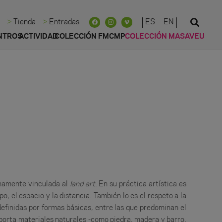
ES
EN
d
Tienda
Entradas
NTROS
ACTIVIDAD
COLECCIÓN FMCMP
COLECCIÓN MASAVEU
chamente vinculada al
land art
. En su práctica artística es
, el espacio y la distancia. También lo es el respeto a la
definidas por formas básicas, entre las que predominan el
xporta materiales naturales -como piedra, madera y barro,