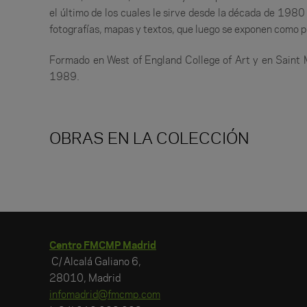
el último de los cuales le sirve desde la década de 1980
fotografías, mapas y textos, que luego se exponen como p
Formado en West of England College of Art y en Saint M
1989.
OBRAS EN LA COLECCIÓN
Centro FMCMP Madrid
C/ Alcalá Galiano 6,
28010, Madrid
infomadrid@fmcmp.com