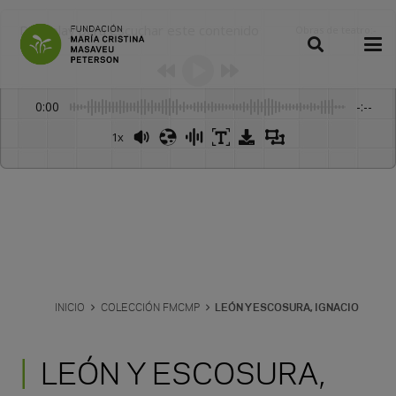
Dale play para escuchar este contenido
Obras de teatro
:
-
0:00
-:--
1x
Powered By
GSpeech
INICIO
COLECCIÓN FMCMP
LEÓN Y ESCOSURA, IGNACIO
LEÓN Y ESCOSURA,