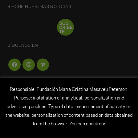
RECIBE NUESTRAS NOTICIAS
SÍGUENOS EN
Responsible: Fundación María Cristina Masaveu Peterson.
FUNDACIÓN
MARÍA CRISTINA MASAVEU
Purpose: installation of analytical, personalization and
PETERSON
advertising cookies. Type of data: measurement of activity on
the website, personalization of content based on data obtained
© Todos los derechos reservados Fundación María
from the browser. You can check our
Cristina Masaveu Peterson
|
Aviso Legal
|
Datos personales
|
Política de