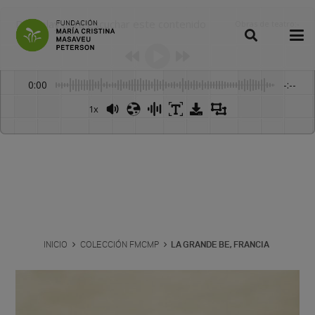
Dale play para escuchar este contenido
Obras de teatro
:
-
0:00
-:--
1x
INICIO
COLECCIÓN FMCMP
LA GRANDE BE, FRANCIA