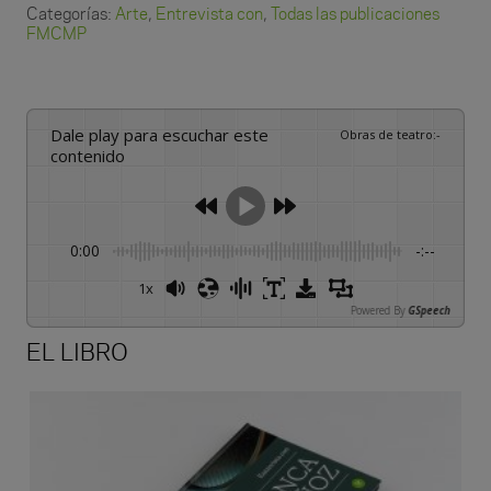
Blanca
Categorías:
Arte
,
Entrevista con
,
Todas las publicaciones
FMCMP
Muñoz
cantidad
Dale play para escuchar este
Obras de teatro
:
-
contenido
0:00
-:--
1x
Powered By
GSpeech
EL LIBRO