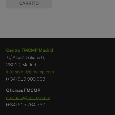
CARRITO
Centro FMCMP Madrid
C/ Alcalá Galiano 6,
28010, Madrid
infomadrid@fmcmp.com
(+34) 919 903 903
Oficinas FMCMP
contacto@fmcmp.com
(+34) 915 764 737