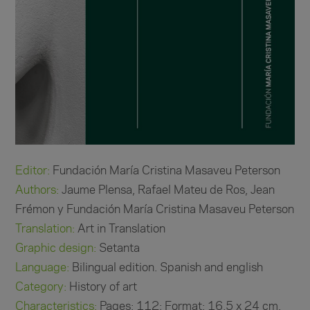
Editor:
Fundación María Cristina Masaveu Peterson
Authors:
Jaume Plensa, Rafael Mateu de Ros, Jean
Frémon y Fundación María Cristina Masaveu Peterson
Translation:
Art in Translation
Graphic design:
Setanta
Language:
Bilingual edition. Spanish and english
Category:
History of art
Characteristics:
Pages: 112; Format: 16,5 x 24 cm.