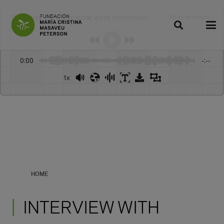
Dale play para escuchar este contenido
Obras de teatro
:
-
0:00
-:--
1x
Powered By
GSpeech
HOME
INTERVIEW WITH