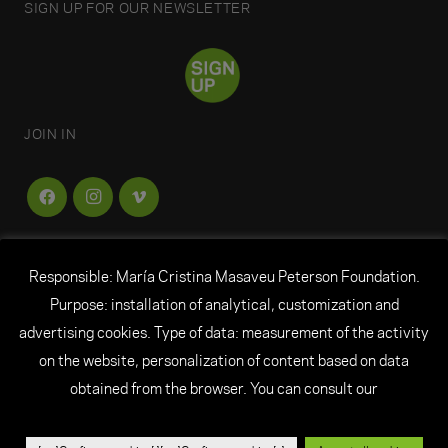
SIGN UP FOR OUR NEWSLETTER
JOIN IN
Responsible: María Cristina Masaveu Peterson Foundation.
FUNDACIÓN
MARÍA CRISTINA MASAVEU
Purpose: installation of analytical, customization and
PETERSON
advertising cookies. Type of data: measurement of the activity
on the website, personalization of content based on data
© All rights reserved Fundación María Cristina
obtained from the browser. You can consult our
Masaveu Peterson
|
Legal Notice
|
Personal Data
|
Cookie Policy
|
Credits
|
Ethical channel