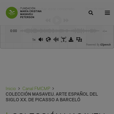
Dale play para escuchar este contenido
Obras de teatro
:
-
0:00
-:--
1x
Powered By
GSpeech
Inicio
Canal FMCMP
COLECCIÓN MASAVEU. ARTE ESPAÑOL DEL
SIGLO XX. DE PICASSO A BARCELÓ