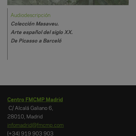
Audiodescripción
Colección Masaveu.
Arte español del siglo XX.
De Picasso a Barceló
Centro FMCMP Madrid
C/ Alcalá Galiano 6,
28010, Madrid
infomadrid@fmcmp.com
(+34) 919 903 903